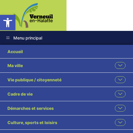
Ouvrir la barre d’outils
Menu principal
2025 01 Débat
Accueil
d’orientations
Ma ville
budgétaires 2025
Vie publique / citoyenneté
visé
Cadre de vie
Démarches et services
Culture, sports et loisirs