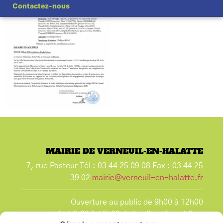
Contactez-nous
MAIRIE DE VERNEUIL-EN-HALATTE
7, rue Pasteur Tél : 03 44 25 09 08 Fax : 03 44 25
39 02
mairie@verneuil-en-halatte.fr
Ouverture au public de 9h00 à 12h00
et de 14h00 à 18h00 du lundi après-midi au