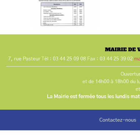
MAIRIE DE 
7, rue Pasteur Tél : 03 44 25 09 08 Fax : 03 44 25 39 02
ma
Ouvertur
et de 14h00 à 18h00 du l
e
La Mairie est fermée tous les lundis mat
Contactez-nous