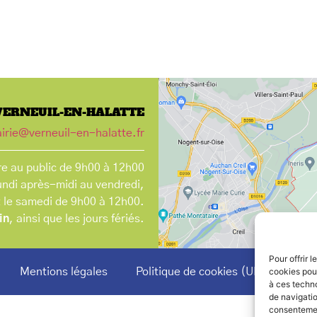
VERNEUIL-EN-HALATTE
irie@verneuil-en-halatte.fr
e au public de 9h00 à 12h00
undi après-midi au vendredi,
t le samedi de 9h00 à 12h00.
in
, ainsi que les jours fériés.
Pour offrir 
Mentions légales
Politique de cookies (UE)
cookies pour
à ces techn
de navigatio
consentement