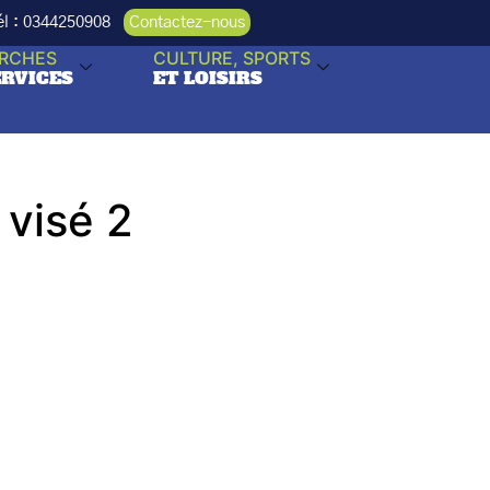
Tél : 0344250908
Contactez-nous
RCHES
CULTURE, SPORTS
ERVICES
ET LOISIRS
visé 2