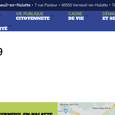
neuil-en-Halatte
• 7 rue Pasteur • 60550 Verneuil-en-Halatte • 
VIE PUBLIQUE
CADRE
DÉMA
CITOYENNETE
DE VIE
ET S
ITÉ
9
VERNEUIL-EN-HALATTE