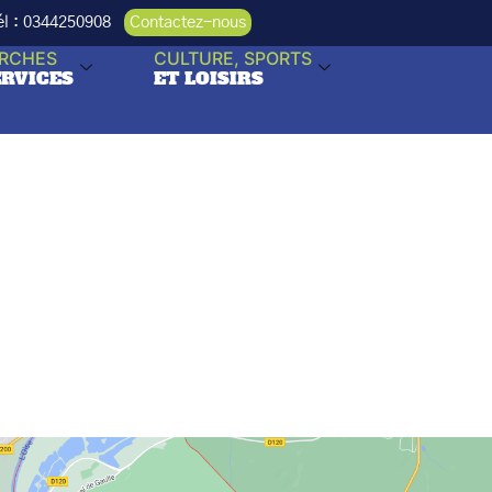
Tél : 0344250908
Contactez-nous
RCHES
CULTURE, SPORTS
ERVICES
ET LOISIRS