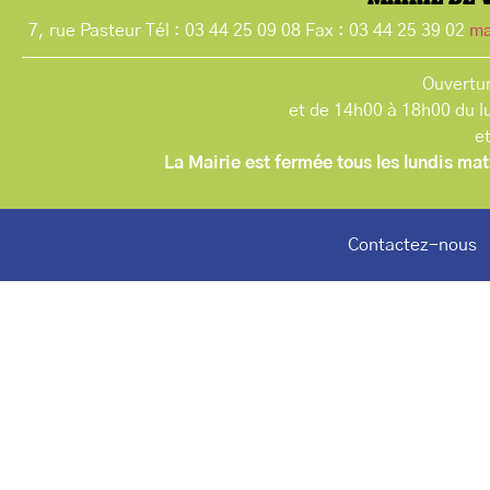
7, rue Pasteur Tél : 03 44 25 09 08 Fax : 03 44 25 39 02
ma
Ouvertur
et de 14h00 à 18h00 du l
e
La Mairie est fermée tous les lundis mat
Contactez-nous