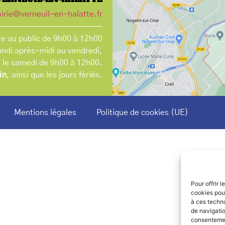
irie@verneuil-en-halatte.fr
e au public de 9h00 à 12h00
undi après-midi au vendredi,
t le samedi de 9h00 à 12h00.
in
, ainsi que les jours fériés.
Mentions légales
Politique de cookies (UE)
Pour offrir 
cookies pour
à ces techn
de navigatio
consentement