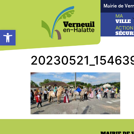
Mairie de Ver
MA
VILLE
ACTION
Ouvrir la barre d’outils
SÉCUR
20230521_15463
MAIRIE DE 