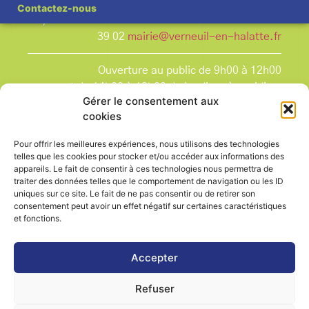
Contactez-nous
7, rue Pasteur Tél : 03 44 25 09 08 Fax : 03 44 25
39 02
mairie@verneuil-en-halatte.fr
Ouverture au public de 9h00 à 12h00
et de 14h00 à 18h00 du lundi après-midi au
Gérer le consentement aux
vendredi,
cookies
et le samedi de 9h00 à 12h00.
La Mairie est fermée tous les lundis matin
, ainsi
Pour offrir les meilleures expériences, nous utilisons des technologies
que les jours fériés.
telles que les cookies pour stocker et/ou accéder aux informations des
appareils. Le fait de consentir à ces technologies nous permettra de
traiter des données telles que le comportement de navigation ou les ID
uniques sur ce site. Le fait de ne pas consentir ou de retirer son
consentement peut avoir un effet négatif sur certaines caractéristiques
et fonctions.
Voir le plan de ville
Accepter
Refuser