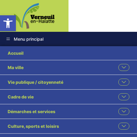
Ouvrir la barre d’outils
Menu principal
20230521_151521
Accueil
Ma ville
Vie publique / citoyenneté
Cadre de vie
Démarches et services
Culture, sports et loisirs
MAIRIE DE VERNEUIL-EN-HALATTE