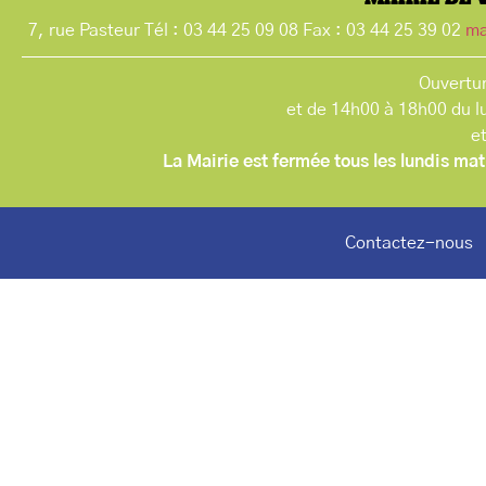
7, rue Pasteur Tél : 03 44 25 09 08 Fax : 03 44 25 39 02
ma
Ouvertur
et de 14h00 à 18h00 du l
e
La Mairie est fermée tous les lundis mat
Contactez-nous