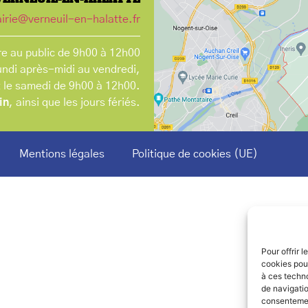
irie@verneuil-en-halatte.fr
e au public de 9h00 à 12h00
undi après-midi au vendredi,
t le samedi de 9h00 à 12h00.
in
, ainsi que les jours fériés.
Mentions légales
Politique de cookies (UE)
Pour offrir 
cookies pour
à ces techn
de navigatio
consentement