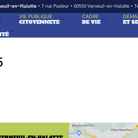
neuil-en-Halatte
• 7 rue Pasteur • 60550 Verneuil-en-Halatte • 
VIE PUBLIQUE
CADRE
DÉMA
CITOYENNETE
DE VIE
ET S
ITÉ
5
VERNEUIL-EN-HALATTE