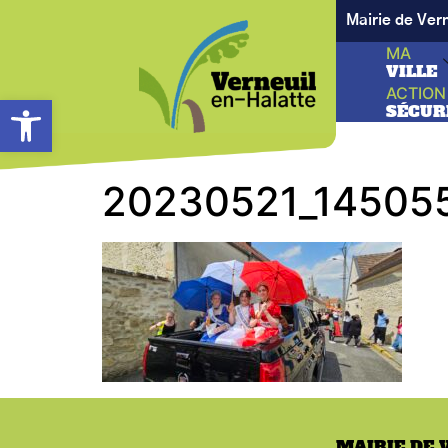
Mairie de Ver
MA
VILLE
ACTION
Ouvrir la barre d’outils
SÉCUR
20230521_14505
MAIRIE DE 