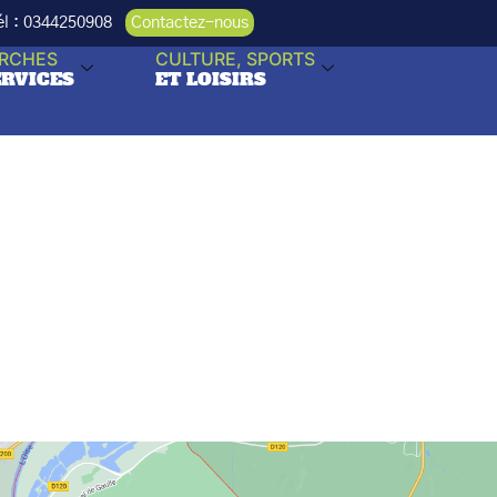
Tél : 0344250908
Contactez-nous
RCHES
CULTURE, SPORTS
ERVICES
ET LOISIRS