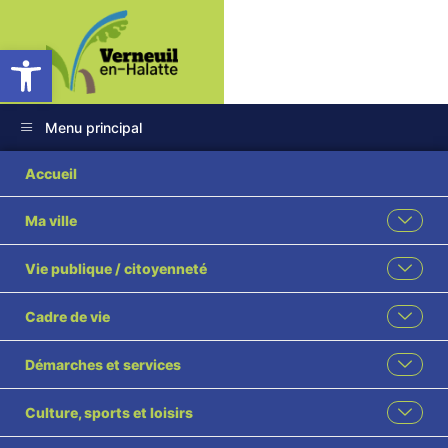
Ouvrir la barre d’outils
Menu principal
20230521_142313
Accueil
Ma ville
Vie publique / citoyenneté
Cadre de vie
Démarches et services
Culture, sports et loisirs
MAIRIE DE VERNEUIL-EN-HALATTE