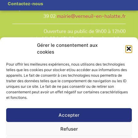
Contactez-nous
7, rue Pasteur Tél : 03 44 25 09 08 Fax : 03 44 25
39 02
mairie@verneuil-en-halatte.fr
Ouverture au public de 9h00 à 12h00
et de 14h00 à 18h00 du lundi après-midi au
Gérer le consentement aux
vendredi,
cookies
et le samedi de 9h00 à 12h00.
La Mairie est fermée tous les lundis matin
, ainsi
Pour offrir les meilleures expériences, nous utilisons des technologies
que les jours fériés.
telles que les cookies pour stocker et/ou accéder aux informations des
appareils. Le fait de consentir à ces technologies nous permettra de
traiter des données telles que le comportement de navigation ou les ID
uniques sur ce site. Le fait de ne pas consentir ou de retirer son
consentement peut avoir un effet négatif sur certaines caractéristiques
et fonctions.
Voir le plan de ville
Accepter
Refuser