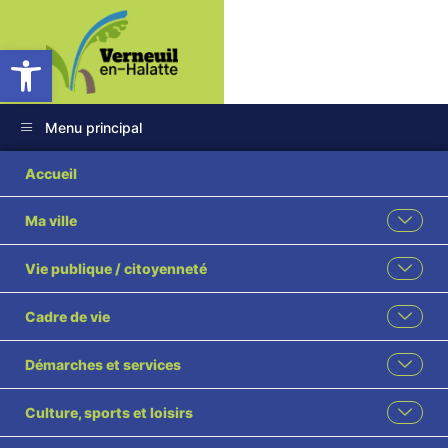
Ouvrir la barre d’outils
Menu principal
18 2024 Convention
Accueil
partenariat BA 110
Ma ville
visé
Vie publique / citoyenneté
Cadre de vie
Démarches et services
Culture, sports et loisirs