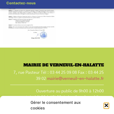
Contactez-nous
MAIRIE DE VERNEUIL-EN-HALATTE
7, rue Pasteur Tél : 03 44 25 09 08 Fax : 03 44 25
39 02
mairie@verneuil-en-halatte.fr
Ouverture au public de 9h00 à 12h00
et de 14h00 à 18h00 du lundi après-midi au
Gérer le consentement aux
vendredi,
cookies
et le samedi de 9h00 à 12h00.