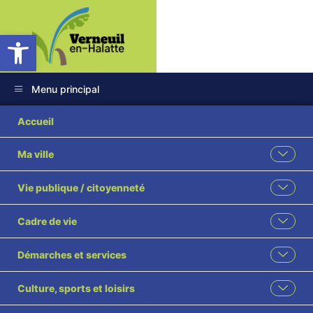
Ouvrir la barre d’outils
Menu principal
16 2024 Contrat de
Accueil
location cabine
Ma ville
mobile Brocante
Vie publique / citoyenneté
2024
Cadre de vie
Démarches et services
Culture, sports et loisirs