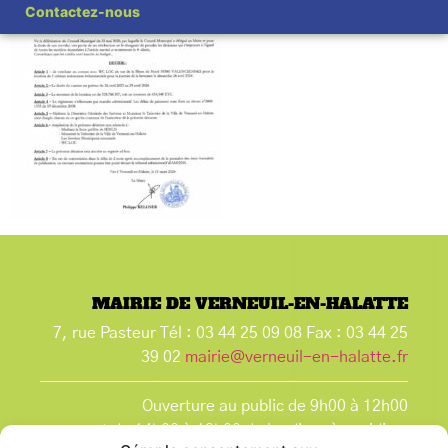
Contactez-nous
MAIRIE DE VERNEUIL-EN-HALATTE
7, rue Pasteur Tél : 03 44 25 09 08 Fax : 03 44 25
39 02
mairie@verneuil-en-halatte.fr
Ouverture au public de 9h00 à 12h00
et de 14h00 à 18h00 du lundi après-midi au