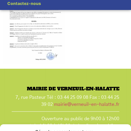
Contactez-nous
MAIRIE DE VERNEUIL-EN-HALATTE
7, rue Pasteur Tél : 03 44 25 09 08 Fax : 03 44 25
39 02
mairie@verneuil-en-halatte.fr
Ouverture au public de 9h00 à 12h00
et de 14h00 à 18h00 du lundi après-midi au