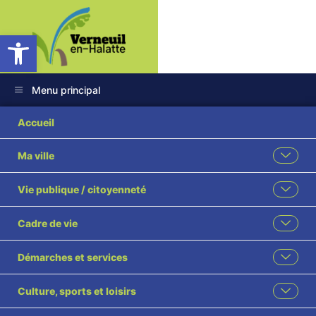
Ouvrir la barre d’outils
Menu principal
14 2025 Dde
Accueil
subvention DSIL
Ma ville
3ème partie Egalité
Vie publique / citoyenneté
2 visé
Cadre de vie
Démarches et services
Culture, sports et loisirs