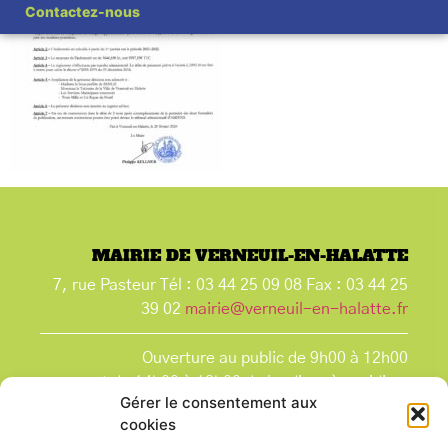
Contactez-nous
MAIRIE DE VERNEUIL-EN-HALATTE
7, rue Pasteur Tél : 03 44 25 09 08 Fax : 03 44 25
39 02
mairie@verneuil-en-halatte.fr
Ouverture au public de 9h00 à 12h00
et de 14h00 à 18h00 du lundi après-midi au
Gérer le consentement aux
vendredi,
cookies
et le samedi de 9h00 à 12h00.