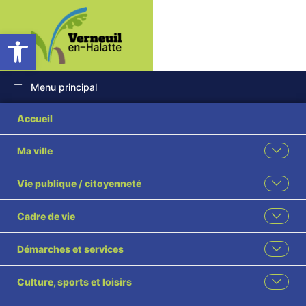
Ouvrir la barre d’outils
Menu principal
14 2024 Convention
Accueil
indemnitaire 3001
Ma ville
repas visé
Vie publique / citoyenneté
Cadre de vie
Démarches et services
Culture, sports et loisirs