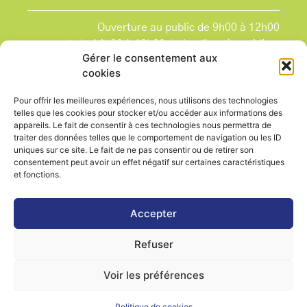
Ouverture au public de 9h00 à 12h00
et de 14h00 à 18h00 du lundi après-midi au
Gérer le consentement aux
vendredi,
cookies
et le samedi de 9h00 à 12h00.
La Mairie est fermée tous les lundis matin
, ainsi
Pour offrir les meilleures expériences, nous utilisons des technologies
que les jours fériés.
telles que les cookies pour stocker et/ou accéder aux informations des
appareils. Le fait de consentir à ces technologies nous permettra de
traiter des données telles que le comportement de navigation ou les ID
uniques sur ce site. Le fait de ne pas consentir ou de retirer son
consentement peut avoir un effet négatif sur certaines caractéristiques
et fonctions.
Voir le plan de ville
Accepter
Refuser
Contactez-nous
Mentions légales
Voir les préférences
Politique de cookies (UE)
Politique de cookies