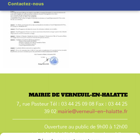
Contactez-nous
MAIRIE DE VERNEUIL-EN-HALATTE
7, rue Pasteur Tél : 03 44 25 09 08 Fax : 03 44 25
39 02
mairie@verneuil-en-halatte.fr
Ouverture au public de 9h00 à 12h00
et de 14h00 à 18h00 du lundi après-midi au