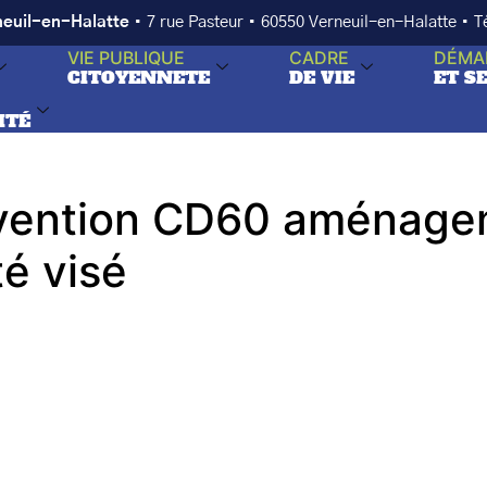
neuil-en-Halatte
• 7 rue Pasteur • 60550 Verneuil-en-Halatte • 
VIE PUBLIQUE
CADRE
DÉMA
CITOYENNETE
DE VIE
ET S
ITÉ
ention CD60 aménagem
té visé