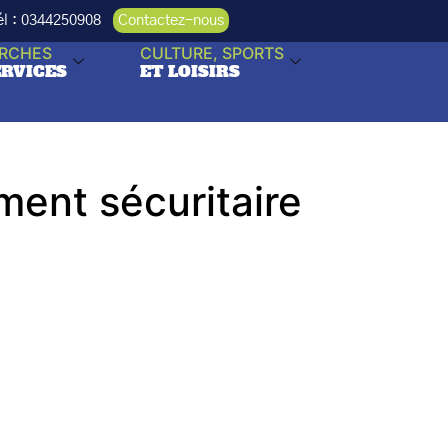
Tél : 0344250908
Contactez-nous
RCHES
CULTURE, SPORTS
ERVICES
ET LOISIRS
ent sécuritaire