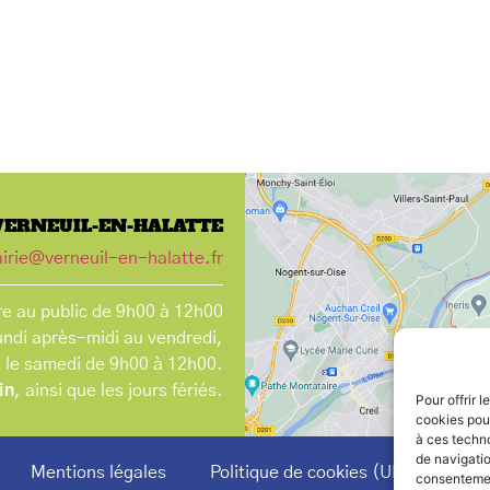
VERNEUIL-EN-HALATTE
irie@verneuil-en-halatte.fr
e au public de 9h00 à 12h00
undi après-midi au vendredi,
t le samedi de 9h00 à 12h00.
in
, ainsi que les jours fériés.
Pour offrir 
cookies pour
à ces techn
de navigatio
Mentions légales
Politique de cookies (UE)
consentement