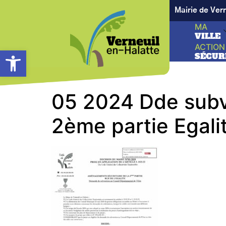
Mairie de Ver
MA
VILLE
ACTION
Ouvrir la barre d’outils
SÉCUR
05 2024 Dde subv
2ème partie Egali