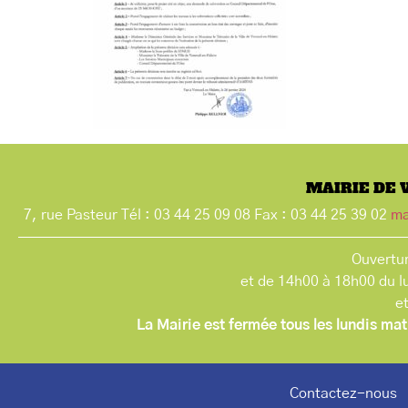
MAIRIE DE 
7, rue Pasteur Tél : 03 44 25 09 08 Fax : 03 44 25 39 02
ma
Ouvertur
et de 14h00 à 18h00 du l
e
La Mairie est fermée tous les lundis mat
Contactez-nous