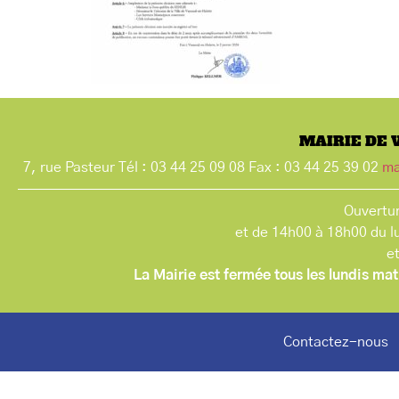
MAIRIE DE 
7, rue Pasteur Tél : 03 44 25 09 08 Fax : 03 44 25 39 02
ma
Ouvertur
et de 14h00 à 18h00 du l
e
La Mairie est fermée tous les lundis mat
Contactez-nous