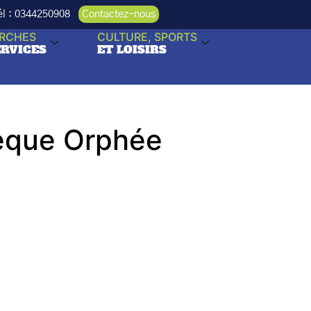
Tél : 0344250908
Contactez-nous
RCHES
CULTURE, SPORTS
ERVICES
ET LOISIRS
hèque Orphée