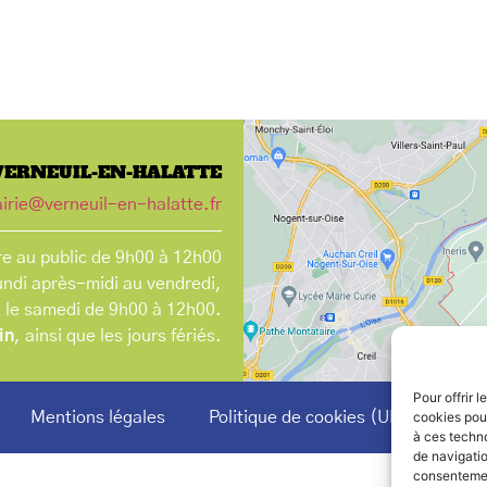
VERNEUIL-EN-HALATTE
irie@verneuil-en-halatte.fr
e au public de 9h00 à 12h00
undi après-midi au vendredi,
t le samedi de 9h00 à 12h00.
in
, ainsi que les jours fériés.
Pour offrir 
Mentions légales
Politique de cookies (UE)
cookies pour
à ces techn
de navigatio
consentement