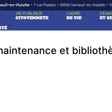
neuil-en-Halatte
• 7 rue Pasteur • 60550 Verneuil-en-Halatte • 
VIE PUBLIQUE
CADRE
DÉMA
CITOYENNETE
DE VIE
ET S
ITÉ
maintenance et bibliot