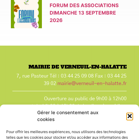
FORUM DES ASSOCIATIONS
DIMANCHE 13 SEPTEMBRE
2026
MAIRIE DE VERNEUIL-EN-HALATTE
7, rue Pasteur Tél : 03 44 25 09 08 Fax : 03 44 25
39 02
mairie@verneuil-en-halatte.fr
Ouverture au public de 9h00 à 12h00
et de 14h00 à 18h00 du lundi après-midi au
Gérer le consentement aux
vendredi,
cookies
et le samedi de 9h00 à 12h00.
La Mairie est fermée tous les lundis matin
, ainsi
Pour offrir les meilleures expériences, nous utilisons des technologies
que les jours fériés.
telles que les cookies pour stocker et/ou accéder aux informations des