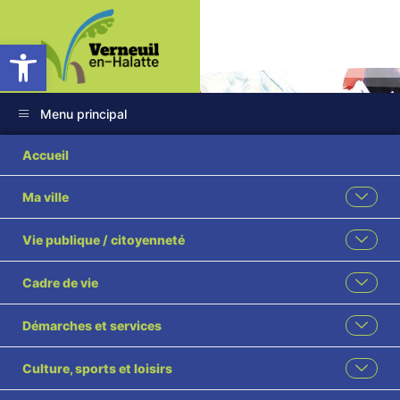
Ouvrir la barre d’outils
Menu principal
Accueil
Ma ville
Retour en images
Vie publique / citoyenneté
sur l’après-midi
Cadre de vie
Rock’n’Roll
Démarches et services
Accueil
Non classé
Culture, sports et loisirs
Retour en images sur l’après-midi Rock’n’Roll