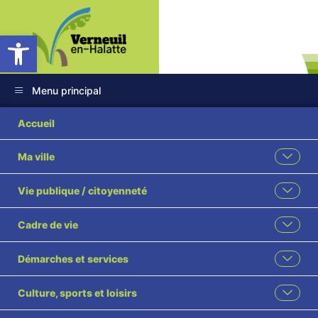
Ouvrir la barre d’outils
Menu principal
Accueil
Ma ville
RETOUR EN
Vie publique / citoyenneté
IMAGES SUR LA
Cadre de vie
FETE NATIONALE
DU 14 JUILLET
Démarches et services
2025
Culture, sports et loisirs