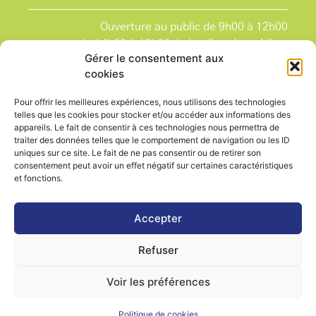
Ouverture au public de 9h00 à 12h00
et de 14h00 à 18h00 du lundi après-midi au
Gérer le consentement aux
vendredi,
cookies
et le samedi de 9h00 à 12h00.
La Mairie est fermée tous les lundis matin
, ainsi
Pour offrir les meilleures expériences, nous utilisons des technologies
que les jours fériés.
telles que les cookies pour stocker et/ou accéder aux informations des
appareils. Le fait de consentir à ces technologies nous permettra de
traiter des données telles que le comportement de navigation ou les ID
uniques sur ce site. Le fait de ne pas consentir ou de retirer son
consentement peut avoir un effet négatif sur certaines caractéristiques
et fonctions.
Voir le plan de ville
Accepter
Refuser
Contactez-nous
Mentions légales
Voir les préférences
Politique de cookies (UE)
Politique de cookies