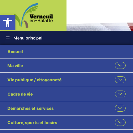
Ouvrir la barre d’outils
Menu principal
Accueil
Ma ville
Retour sur la
Vie publique / citoyenneté
parade de noël
Cadre de vie
Accueil
Évènement
Démarches et services
Retour sur la parade de noël
Culture, sports et loisirs