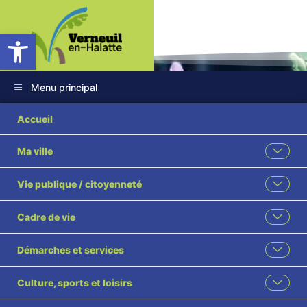
Ouvrir la barre d’outils
Menu principal
Accueil
Ma ville
Retour en
Vie publique / citoyenneté
images sur le repas
Cadre de vie
des ainés
Démarches et services
Accueil
Évènement
Culture, sports et loisirs
Retour en images sur le repas des ainés