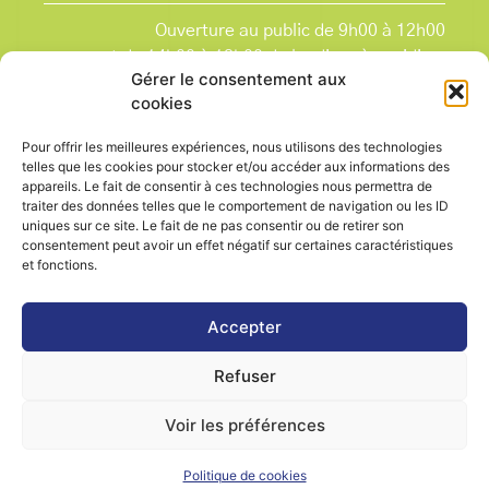
Ouverture au public de 9h00 à 12h00
et de 14h00 à 18h00 du lundi après-midi au
Gérer le consentement aux
vendredi,
cookies
et le samedi de 9h00 à 12h00.
La Mairie est fermée tous les lundis matin
, ainsi
Pour offrir les meilleures expériences, nous utilisons des technologies
que les jours fériés.
telles que les cookies pour stocker et/ou accéder aux informations des
appareils. Le fait de consentir à ces technologies nous permettra de
traiter des données telles que le comportement de navigation ou les ID
uniques sur ce site. Le fait de ne pas consentir ou de retirer son
consentement peut avoir un effet négatif sur certaines caractéristiques
et fonctions.
Voir le plan de ville
Accepter
Refuser
Contactez-nous
Mentions légales
Voir les préférences
Politique de cookies (UE)
Politique de cookies