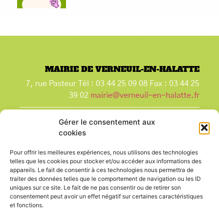
MAIRIE DE VERNEUIL-EN-HALATTE
7, rue Pasteur Tél : 03 44 25 09 08 Fax : 03 44 25
39 02
mairie@verneuil-en-halatte.fr
Ouverture au public de 9h00 à 12h00
Gérer le consentement aux
et de 14h00 à 18h00 du lundi après-midi au
cookies
vendredi,
Pour offrir les meilleures expériences, nous utilisons des technologies
et le samedi de 9h00 à 12h00.
telles que les cookies pour stocker et/ou accéder aux informations des
La Mairie est fermée tous les lundis matin
, ainsi
appareils. Le fait de consentir à ces technologies nous permettra de
que les jours fériés.
traiter des données telles que le comportement de navigation ou les ID
uniques sur ce site. Le fait de ne pas consentir ou de retirer son
consentement peut avoir un effet négatif sur certaines caractéristiques
et fonctions.