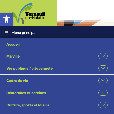
Ouvrir la barre d’outils
Menu principal
Accueil
Ma ville
RETOUR EN
Vie publique / citoyenneté
IMAGES SUR LE
Cadre de vie
BAL COSTUMÉ
Démarches et services
Accueil
Évènement
Culture, sports et loisirs
RETOUR EN IMAGES SUR LE BAL COSTUMÉ