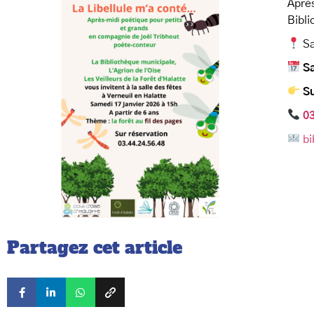
Après
Bibli
Sa
S
Su
03
bi
Partagez cet article