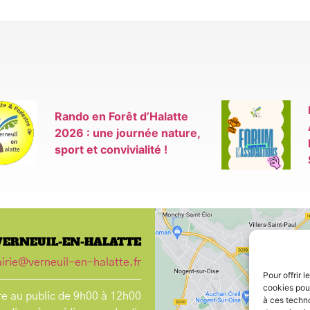
Rando en Forêt d’Halatte
2026 : une journée nature,
sport et convivialité !
VERNEUIL-EN-HALATTE
irie@verneuil-en-halatte.fr
Pour offrir 
cookies pour
e au public de 9h00 à 12h00
à ces techn