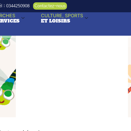
Tél : 0344250908
Contactez-nous
RCHES
CULTURE, SPORTS
ERVICES
ET LOISIRS