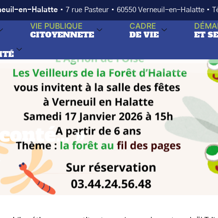
neuil-en-Halatte
• 7 rue Pasteur • 60550 Verneuil-en-Halatte • 
VIE PUBLIQUE
CADRE
DÉMA
CITOYENNETE
DE VIE
ET S
ITÉ
 conté… »
»