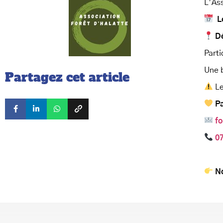
L’As
L
Dé
Parti
Une 
Partagez cet article
Le
Pa
f
07
No