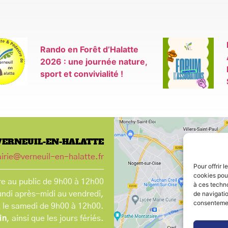
Rando en Forêt d’Halatte
2026 : une journée nature,
sport et convivialité !
VERNEUIL-EN-HALATTE
irie@verneuil-en-halatte.fr
Pour offrir 
cookies pour
e au public de 9h00 à 12h00
à ces techn
undi après-midi au vendredi,
de navigatio
consentement
t le samedi de 9h00 à 12h00.
in
, ainsi que les jours fériés.