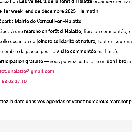
sociation
Les Veilleurs de la forêt d’Halatte
organise une mar
e 1er week-end de décembre 2025 – le matin
part : Mairie de Verneuil-en-Halatte
cipez à une
marche en forêt d’Halatte
, libre ou commentée, o
belle occasion de
joindre solidarité et nature
, tout en soutena
 nombre de places pour la
visite commentée
est limité.
rticipation gratuite
— vous pouvez juste faire un
don libre
si
oret.dhalatte@gmail.com
 88 03 37 10
tez la date dans vos agendas et venez nombreux marcher po